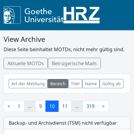
View Archive
Diese Seite beinhaltet MOTDs, nicht mehr gültig sind.
Aktuelle MOTDs
Betrügerische Mails
Art der Meldung
Bereich
Titel
Name
Gültig ab
<
1
…
9
10
11
…
319
>
Backup- und Archivdienst (TSM) nicht verfügbar