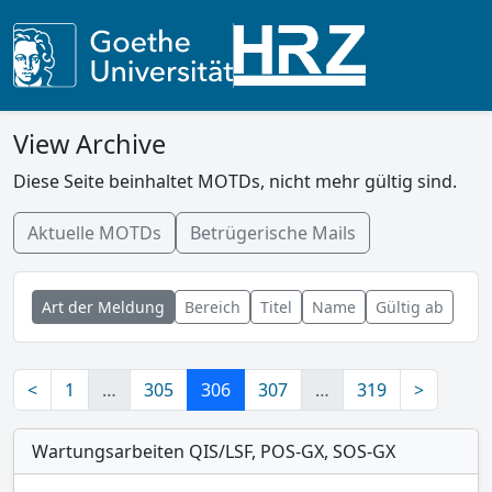
View Archive
Diese Seite beinhaltet MOTDs, nicht mehr gültig sind.
Aktuelle MOTDs
Betrügerische Mails
Art der Meldung
Bereich
Titel
Name
Gültig ab
<
1
…
305
306
307
…
319
>
Wartungsarbeiten QIS/LSF, POS-GX, SOS-GX