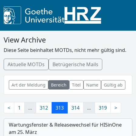
View Archive
Diese Seite beinhaltet MOTDs, nicht mehr gültig sind.
Aktuelle MOTDs
Betrügerische Mails
Art der Meldung
Bereich
Titel
Name
Gültig ab
<
1
…
312
313
314
…
319
>
Wartungsfenster & Releasewechsel für HISinOne
am 25. März