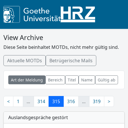
View Archive
Diese Seite beinhaltet MOTDs, nicht mehr gültig sind.
Aktuelle MOTDs
Betrügerische Mails
Art der Meldung
Bereich
Titel
Name
Gültig ab
<
1
…
314
315
316
…
319
>
Auslandsgespräche gestört