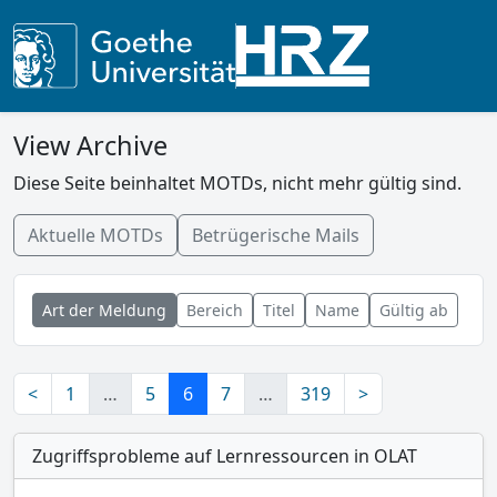
View Archive
Diese Seite beinhaltet MOTDs, nicht mehr gültig sind.
Aktuelle MOTDs
Betrügerische Mails
Art der Meldung
Bereich
Titel
Name
Gültig ab
<
1
…
5
6
7
…
319
>
Zugriffsprobleme auf Lernressourcen in OLAT