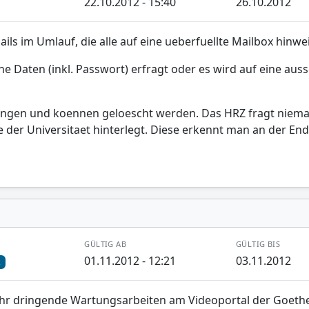
22.10.2012 - 15:40
26.10.2012
ils im Umlauf, die alle auf eine ueberfuellte Mailbox hinwe
 Daten (inkl. Passwort) erfragt oder es wird auf eine auss
hungen und koennen geloescht werden. Das HRZ fragt niema
er Universitaet hinterlegt. Diese erkennt man an der End
GÜLTIG AB
GÜLTIG BIS
01.11.2012 - 12:21
03.11.2012
k
hr dringende Wartungsarbeiten am Videoportal der Goethe-U