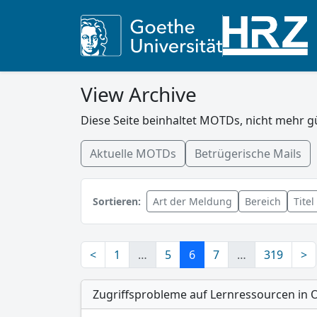
View Archive
Diese Seite beinhaltet MOTDs, nicht mehr gü
Aktuelle MOTDs
Betrügerische Mails
Sortieren:
Art der Meldung
Bereich
Titel
<
1
…
5
6
7
…
319
>
Zugriffsprobleme auf Lernressourcen in 