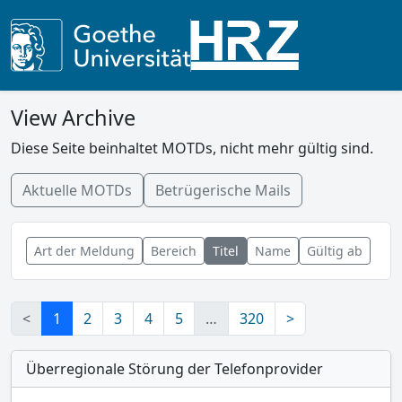
View Archive
Diese Seite beinhaltet MOTDs, nicht mehr gültig sind.
Aktuelle MOTDs
Betrügerische Mails
Art der Meldung
Bereich
Titel
Name
Gültig ab
<
1
2
3
4
5
…
320
>
Überregionale Störung der Telefonprovider