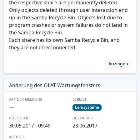
the respective share are permanently deleted.
Only objects deleted through user interaction end
up in the Samba Recycle Bin. Objects lost due to
program crashes or system failures do not land in
the Samba Recycle Bin.
Each share has its own Samba Recycle Bin, and
they are not interconnected.
Anzeigen
Änderung des OLAT-Wartungsfensters
ART DER MELDUNG
BEREICH
—
Lernsysteme
GÜLTIG AB
GÜLTIG BIS
30.05.2017 - 09:49
23.06.2017
AUTHOR