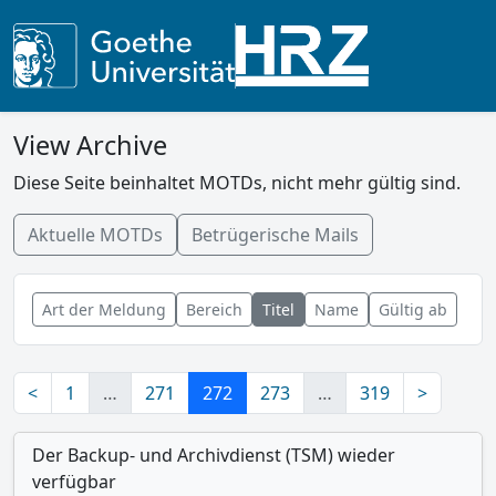
View Archive
Diese Seite beinhaltet MOTDs, nicht mehr gültig sind.
Aktuelle MOTDs
Betrügerische Mails
Art der Meldung
Bereich
Titel
Name
Gültig ab
<
1
…
271
272
273
…
319
>
Der Backup- und Archivdienst (TSM) wieder
verfügbar