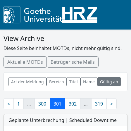
View Archive
Diese Seite beinhaltet MOTDs, nicht mehr gültig sind.
Aktuelle MOTDs
Betrügerische Mails
Art der Meldung
Bereich
Titel
Name
Gültig ab
<
1
…
300
301
302
…
319
>
Geplante Unterbrechung | Scheduled Downtime