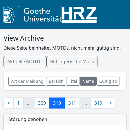
View Archive
Diese Seite beinhaltet MOTDs, nicht mehr gültig sind.
Aktuelle MOTDs
Betrügerische Mails
Art der Meldung
Bereich
Titel
Name
Gültig ab
<
1
…
309
310
311
…
319
>
Störung behoben