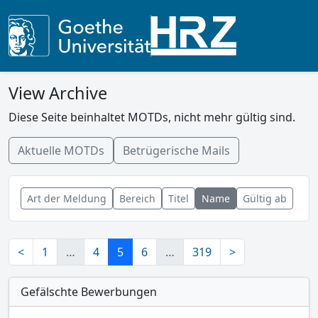
View Archive
Diese Seite beinhaltet MOTDs, nicht mehr gültig sind.
Aktuelle MOTDs
Betrügerische Mails
Art der Meldung
Bereich
Titel
Name
Gültig ab
<
1
…
4
5
6
…
319
>
Gefälschte Bewerbungen