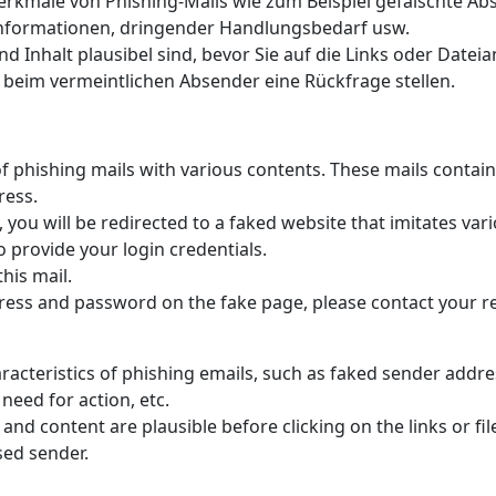
Merkmale von Phishing-Mails wie zum Beispiel gefälschte A
nformationen, dringender Handlungsbedarf usw.
 Inhalt plausibel sind, bevor Sie auf die Links oder Dateia
ie beim vermeintlichen Absender eine Rückfrage stellen.
f phishing mails with various contents. These mails contain
ress.
ls, you will be redirected to a faked website that imitates va
o provide your login credentials.
this mail.
ress and password on the fake page, please contact your re
haracteristics of phishing emails, such as faked sender add
need for action, etc.
and content are plausible before clicking on the links or fil
sed sender.