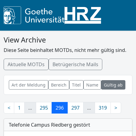
View Archive
Diese Seite beinhaltet MOTDs, nicht mehr gültig sind.
Aktuelle MOTDs
Betrügerische Mails
Art der Meldung
Bereich
Titel
Name
Gültig ab
<
1
…
295
296
297
…
319
>
Telefonie Campus Riedberg gestört